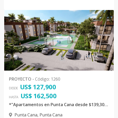
0
PROYECTO
-
Código
:
1260
US$ 127,900
DESDE
US$ 162,500
HASTA
*"Apartamentos en Punta Cana desde $139,300 - Amenidades Premium & Certificación Sostenible"*
Punta Cana
,
Punta Cana