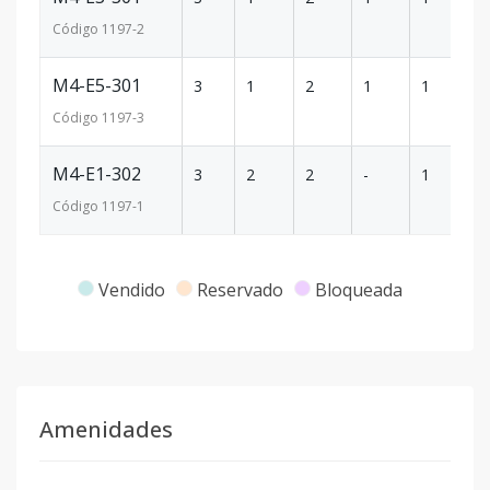
Código
1197
-2
M4-E5-301
3
1
2
1
1
1
Código
1197
-3
M4-E1-302
3
2
2
-
1
9
Código
1197
-1
Vendido
Reservado
Bloqueada
Amenidades