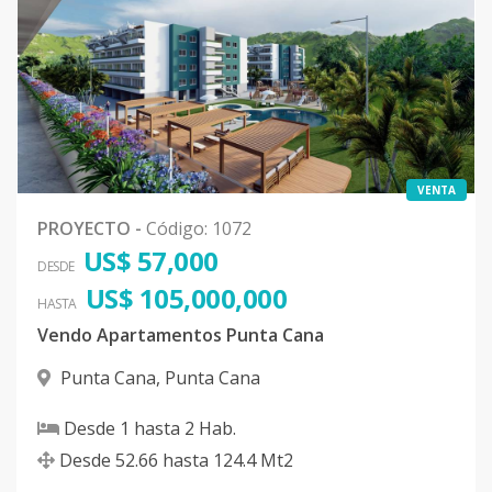
VENTA
PROYECTO
-
Código
:
1072
US$ 57,000
DESDE
US$ 105,000,000
HASTA
Vendo Apartamentos Punta Cana
Punta Cana
,
Punta Cana
Desde
1
hasta
2
Hab.
Desde
52.66
hasta
124.4
Mt2