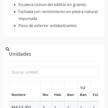
Escalera comun del edificio en granito
Fachada con revistimiento en piedra natural
importada
Pisos de exterior antideslizantes
Unidades
1/2
Nombre
Niv.
Hab.
Ban.
Ban.
Est.
m
M4-E3-301
3
1
2
1
1
1