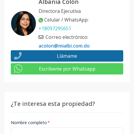
Albania Colón
Código
1035
-15
Directora Ejecutiva
4 / 401-A
Celular / WhatsApp
:
4
3
2
-
1
1
+18097295651
Código
1035
-1
Correo electrónico
:
acolon@mialbi.com.do
Llámame
Escribeme por Whatsapp
¿Te interesa esta propiedad?
Nombre completo
*