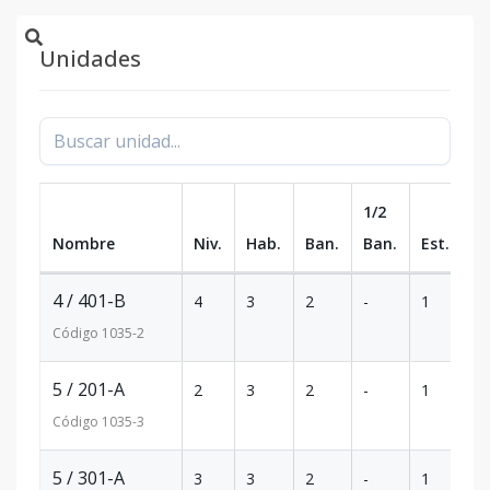
Unidades
1/2
Nombre
Niv.
Hab.
Ban.
Ban.
Est.
m
4 / 401-B
4
3
2
-
1
1
Código
1035
-2
5 / 201-A
2
3
2
-
1
1
Código
1035
-3
5 / 301-A
3
3
2
-
1
1