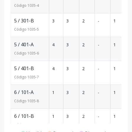
Código
1035
-4
5 / 301-B
3
3
2
-
1
1
Código
1035
-5
5 / 401-A
4
3
2
-
1
1
Código
1035
-6
5 / 401-B
4
3
2
-
1
1
Código
1035
-7
6 / 101-A
1
3
2
-
1
1
Código
1035
-8
6 / 101-B
1
3
2
-
1
1
Código
1035
-9