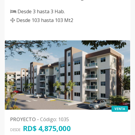
Desde
3
hasta
3
Hab.
Desde
103
hasta
103
Mt2
VENTA
PROYECTO
-
Código
:
1035
RD$ 4,875,000
DESDE