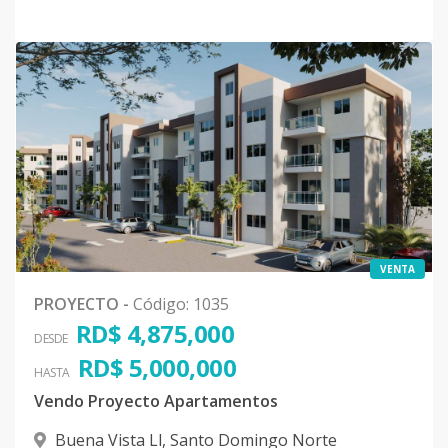
VENTA
PROYECTO
-
Código
:
1035
RD$ 4,875,000
DESDE
RD$ 5,000,000
HASTA
Vendo Proyecto Apartamentos
Buena Vista Ll
,
Santo Domingo Norte