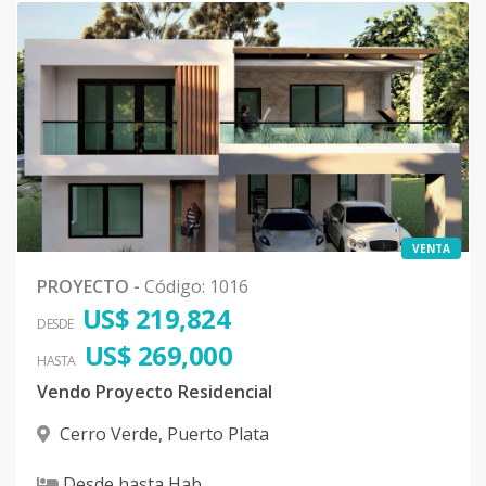
VENTA
PROYECTO
-
Código
:
1016
US$ 219,824
DESDE
US$ 269,000
HASTA
Vendo Proyecto Residencial
Cerro Verde
,
Puerto Plata
Desde
hasta
Hab.