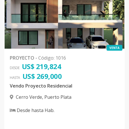
VENTA
PROYECTO
-
Código
:
1016
US$ 219,824
DESDE
US$ 269,000
HASTA
Vendo Proyecto Residencial
Cerro Verde
,
Puerto Plata
Desde
hasta
Hab.