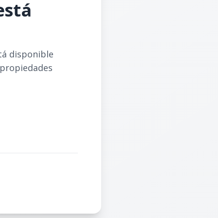
está
tá disponible
 propiedades