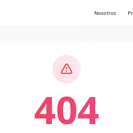
Nosotros
P
404