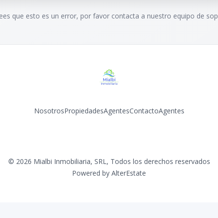
rees que esto es un error, por favor contacta a nuestro equipo de sop
Nosotros
Propiedades
Agentes
Contacto
Agentes
Facebook
Instagram
YouTube
©
2026
Mialbi Inmobiliaria, SRL
,
Todos los derechos reservados
Powered by
AlterEstate