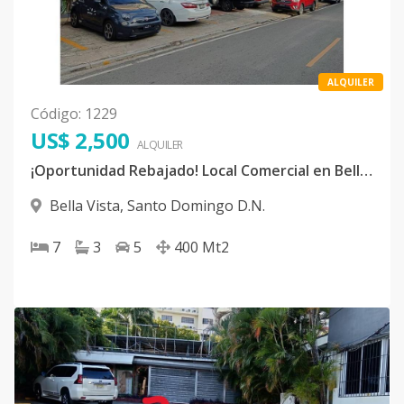
ALQUILER
Código
:
1229
US$ 2,500
ALQUILER
¡Oportunidad Rebajado! Local Comercial en Bella Vista
Bella Vista
,
Santo Domingo D.N.
7
3
5
400
Mt2