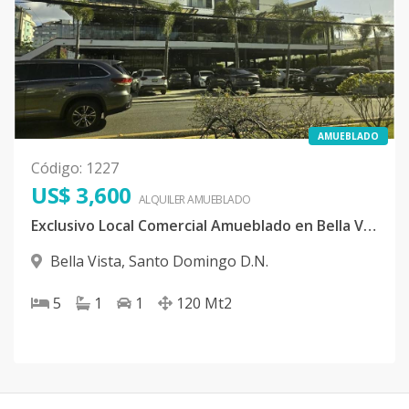
AMUEBLADO
Código
:
1227
US$ 3,600
ALQUILER
AMUEBLADO
Exclusivo Local Comercial Amueblado en Bella Vista
Bella Vista
,
Santo Domingo D.N.
5
1
1
120
Mt2