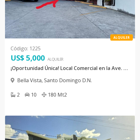
ALQUILER
Código
:
1225
US$ 5,000
ALQUILER
¡Oportunidad Única! Local Comercial en la Ave. Sarasota, en el centro de Bella Vista
Bella Vista
,
Santo Domingo D.N.
2
10
180
Mt2