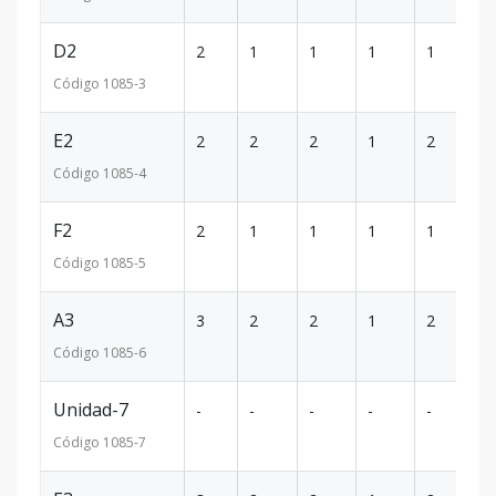
D2
2
1
1
1
1
5
Código
1085
-3
E2
2
2
2
1
2
1
Código
1085
-4
F2
2
1
1
1
1
7
Código
1085
-5
A3
3
2
2
1
2
1
Código
1085
-6
Unidad-7
-
-
-
-
-
-
Código
1085
-7