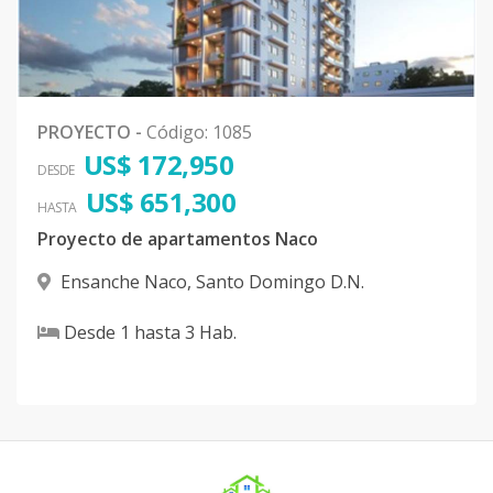
A2
2
2
2
1
2
1
Código
1085
-1
PROYECTO
-
Código
:
1085
US$ 172,950
DESDE
US$ 651,300
HASTA
Proyecto de apartamentos Naco
Ensanche Naco
,
Santo Domingo D.N.
Desde
1
hasta
3
Hab.