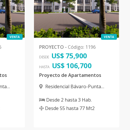
VENTA
VENTA
6
PROYECTO
-
Código
:
1196
US$ 75,900
DESDE
US$ 106,700
HASTA
tos
Proyecto de Apartamentos
nta
Residencial Bávaro-Punta
Cana
,
Bávaro
Desde
2
hasta
3
Hab.
2
Desde
55
hasta
77
Mt2