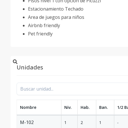
Pisos nivel 1 con opcion de Picuzzi
Estacionamiento Techado
Area de juegos para niños
Airbnb friendly
Pet friendly
Unidades
Nombre
Niv.
Hab.
Ban.
1/2 B
M-102
1
2
1
-