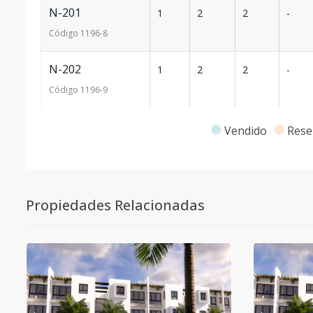
N-201
1
2
2
-
Código
1196
-8
N-202
1
2
2
-
Código
1196
-9
M-301
3
2
1
-
Vendido
Rese
Código
1196
-10
M-302
3
2
1
-
Propiedades Relacionadas
Código
1196
-11
N-301
3
2
1
-
Código
1196
-12
N-302
3
2
1
-