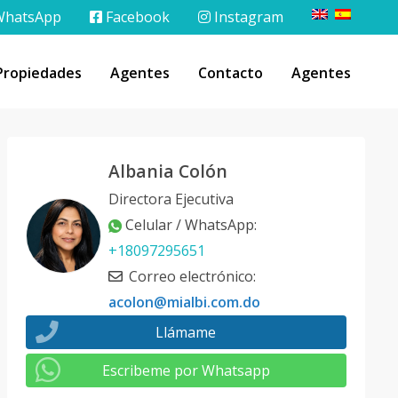
hatsApp
Facebook
Instagram
Propiedades
Agentes
Contacto
Agentes
Albania Colón
Directora Ejecutiva
Celular / WhatsApp
:
+18097295651
Correo electrónico
:
acolon@mialbi.com.do
Llámame
Escribeme por Whatsapp