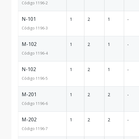
Código
1196
-2
N-101
1
2
1
-
Código
1196
-3
M-102
1
2
1
-
Código
1196
-4
N-102
1
2
1
-
Código
1196
-5
M-201
1
2
2
-
Código
1196
-6
M-202
1
2
2
-
Código
1196
-7