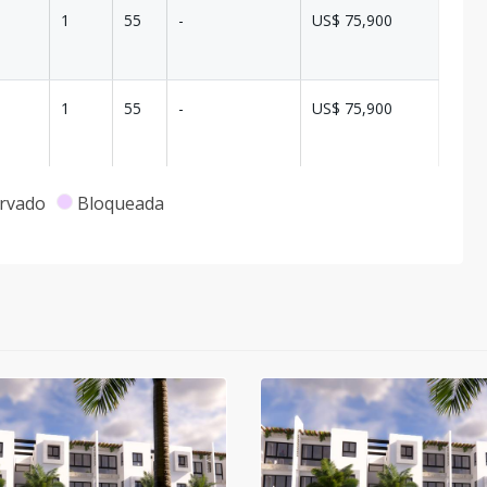
1
55
-
US$ 75,900
1
55
-
US$ 75,900
1
55
-
US$ 78,650
rvado
Bloqueada
1
55
-
US$ 78,650
1
55
-
US$ 75,900
1
55
-
US$ 75,900