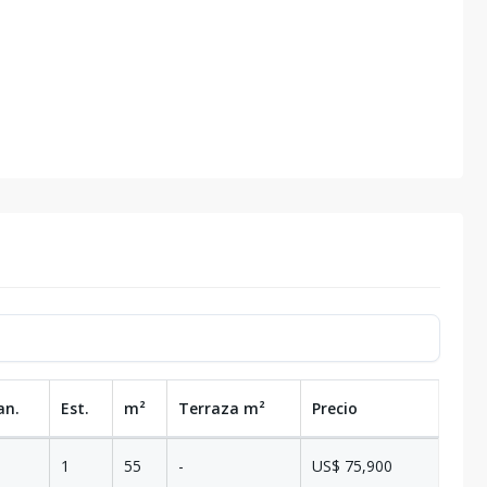
an.
Est.
m²
Terraza
m²
Precio
1
55
-
US$ 75,900