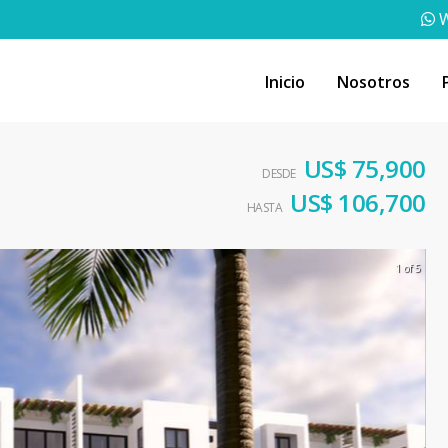
W
Inicio
Nosotros
US$ 75,900
DESDE
US$ 106,700
HASTA
1 of 5