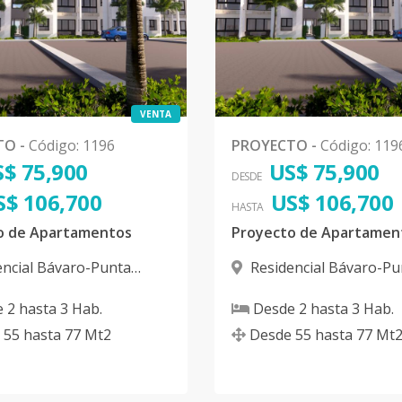
1
77
-
US$ 106,700
VENTA
1
77
-
US$ 106,700
TO
-
Código
:
1196
PROYECTO
-
Código
:
119
$ 75,900
US$ 75,900
DESDE
S$ 106,700
1
77
-
US$ 106,700
US$ 106,700
HASTA
o de Apartamentos
Proyecto de Apartamen
encial Bávaro-Punta
Residencial Bávaro-Pu
1
77
-
US$ 106,700
varo
Cana
,
Bávaro
e
2
hasta
3
Hab.
Desde
2
hasta
3
Hab.
55
hasta
77
Mt2
Desde
55
hasta
77
Mt
1
77
-
US$ 106,700