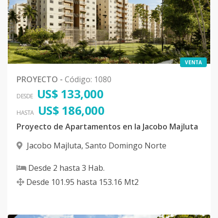
EDIFICIO 7 -
-
2
2
-
1
13
TIPO A - 1C
Código
1080
-37
EDIFICIO 7 -
-
2
2
-
1
12
VENTA
TIPO A - 2C
PROYECTO
-
Código
:
1080
US$ 133,000
Código
1080
-38
DESDE
US$ 186,000
HASTA
EDIFICIO 7 -
-
2
2
-
1
12
Proyecto de Apartamentos en la Jacobo Majluta
TIPO A - 3C
Jacobo Majluta
,
Santo Domingo Norte
Código
1080
-39
Desde
2
hasta
3
Hab.
EDIFICIO 7 -
-
2
2
-
1
12
Desde
101.95
hasta
153.16
Mt2
TIPO A - 4C
Código
1080
-40