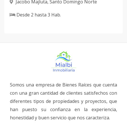
Jacobo Majluta
,
Santo Domingo Norte
Unidad-23
-
-
-
-
-
-
Código
1080
-23
Desde
2
hasta
3
Hab.
EDIFICIO 8 -
-
2
2
-
1
12
TIPO A - 2C
Código
1080
-47
EDIFICIO 7 -
-
3
2
-
1
14
TIPO A Plus -
1A
Somos una empresa de Bienes Raíces que cuenta
Código
1080
-48
con una gran cantidad de clientes satisfechos con
EDIFICIO 7 -
-
3
2
-
1
15
diferentes tipos de propiedades y proyectos, que
TIPO A Plus -
han puesto su confianza en la experiencia,
1B
honestidad y buen servicio que nos caracteriza.
Código
1080
-49