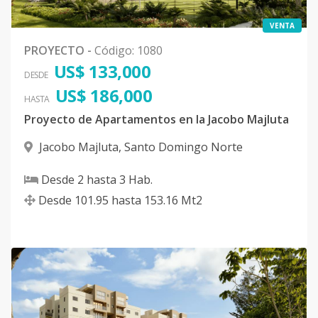
Código
1080
-33
VENTA
EDIFICIO 7 -
-
2
2
-
1
12
PROYECTO
-
Código
:
1080
TIPO A - 7A
US$ 133,000
DESDE
Código
1080
-34
US$ 186,000
HASTA
EDIFICIO 7 -
Proyecto de Apartamentos en la Jacobo Majluta
-
2
2
-
1
13
TIPO A - 1B
Jacobo Majluta
,
Santo Domingo Norte
Código
1080
-35
Desde
2
hasta
3
Hab.
EDIFICIO 7 -
-
2
2
-
1
12
Desde
101.95
hasta
153.16
Mt2
TIPO A - 4B
Código
1080
-36
1C
-
2
2
-
1
10
Código
1080
-15