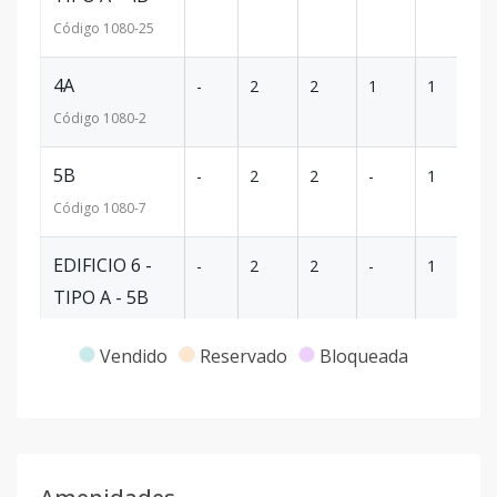
Código
1080
-25
4A
-
2
2
1
1
10
Código
1080
-2
5B
-
2
2
-
1
12
Código
1080
-7
EDIFICIO 6 -
-
2
2
-
1
12
TIPO A - 5B
Código
1080
-26
Vendido
Reservado
Bloqueada
6A
-
2
2
1
1
10
Código
1080
-3
6B
-
2
2
-
1
10