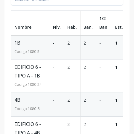
1/2
Nombre
Niv.
Hab.
Ban.
Ban.
Est.
m
1B
-
2
2
-
1
10
Código
1080
-5
EDIFICIO 6 -
-
2
2
-
1
13
TIPO A - 1B
Código
1080
-24
4B
-
2
2
-
1
12
Código
1080
-6
EDIFICIO 6 -
-
2
2
-
1
12
TIPO A - 4B