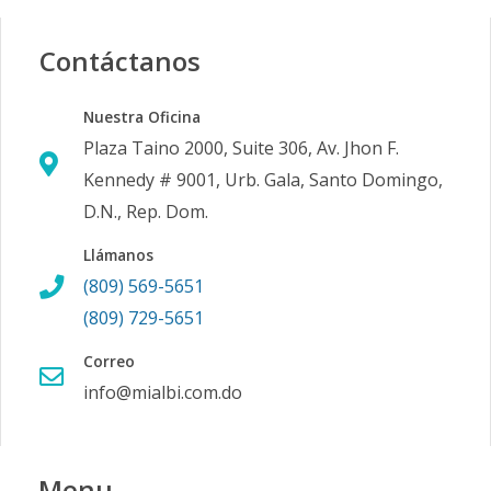
EDIFICIO 7 -
-
3
2
-
1
15
Contáctanos
TIPO A Plus -
1C
Nuestra Oficina
Código
1080
-50
Plaza Taino 2000, Suite 306, Av. Jhon F.
Kennedy # 9001, Urb. Gala, Santo Domingo,
EDIFICIO 7 -
-
3
2
-
1
14
D.N., Rep. Dom.
TIPO A Plus -
Llámanos
1D
(809) 569-5651
Código
1080
-51
(809) 729-5651
EDIFICIO 7 -
-
3
2
-
1
14
Correo
TIPO A Plus -
info@mialbi.com.do
3D
Código
1080
-52
Menu