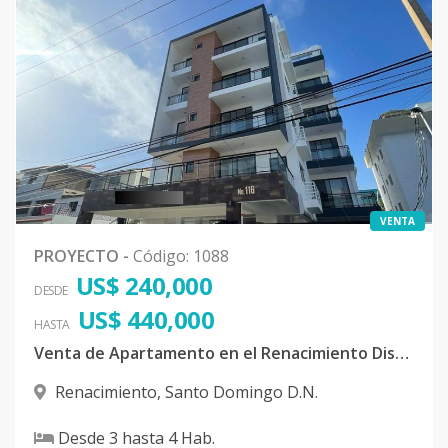
VENTA
PROYECTO
-
Código
:
1088
US$ 240,000
DESDE
US$ 440,000
HASTA
Venta de Apartamento en el Renacimiento Distrito Nacional
Renacimiento
,
Santo Domingo D.N.
Desde
3
hasta
4
Hab.