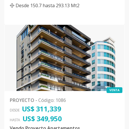
Desde
150.7
hasta
293.13
Mt2
VENTA
PROYECTO
-
Código
:
1086
US$ 311,339
DESDE
US$ 349,950
HASTA
Vendo Proyecto Apartamentos