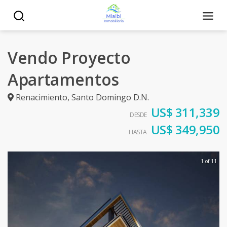
Vendo Proyecto
Apartamentos
Renacimiento
,
Santo Domingo D.N.
US$ 311,339
DESDE
US$ 349,950
HASTA
1 of 11