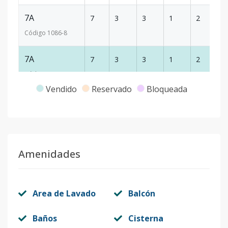
7A
7
3
3
1
2
1
Código
1086
-8
7A
7
3
3
1
2
1
Código
1086
-9
Vendido
Reservado
Bloqueada
2A
2
3
3
1
2
2
Código
1086
-1
Amenidades
Area de Lavado
Balcón
Baños
Cisterna