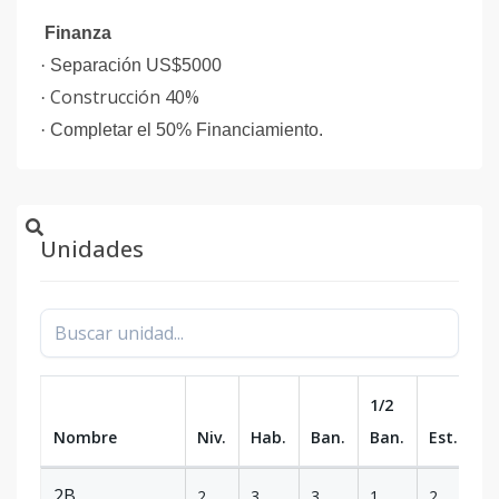
Finanza
·
Separación US$5000
Construcción 40%
·
·
Completar el 50% Financiamiento.
Unidades
1/2
Nombre
Niv.
Hab.
Ban.
Ban.
Est.
m
2B
2
3
3
1
2
1