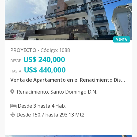
VENTA
PROYECTO
-
Código
:
1088
US$ 240,000
DESDE
US$ 440,000
HASTA
Venta de Apartamento en el Renacimiento Distrito Nacional
Renacimiento
,
Santo Domingo D.N.
Desde
3
hasta
4
Hab.
Desde
150.7
hasta
293.13
Mt2